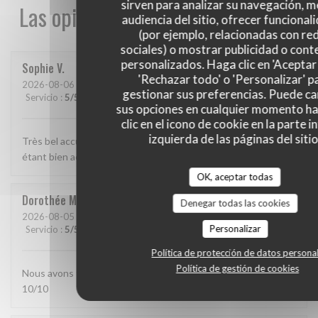
sirven para analizar su navegación, me
Las opiniones de nuestros clientes
audiencia del sitio, ofrecer funcional
(por ejemplo, relacionadas con re
sociales) o mostrar publicidad o cont
personalizados. Haga clic en 'Aceptar 
Sophie
V
'Rechazar todo' o 'Personalizar' p
2026-08-06
- 19:45 - Invitados 2
gestionar sus preferencias. Puede c
Servicio
:
5
/5
Ambiente
:
5
/5
Menú
:
5
/5
Calidad / Precio
:
5
/5
sus opciones en cualquier momento h
clic en el icono de cookie en la parte i
izquierda de las páginas del sitio
Très bel accueil, vue magnifique et repas excellent tout en
étant bien accompagné que demander de plus...
OK, aceptar todas
Dorothée
M
Denegar todas las cookies
2026-08-05
- 12:45 - Invitados 7
Personalizar
Servicio
:
5
/5
Ambiente
:
5
/5
Menú
:
5
/5
Calidad / Precio
:
5
/5
Política de protección de datos persona
Política de gestión de cookies
Nous avons très très bien mangé La carbonnade flamande
10/10