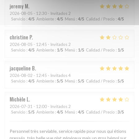
jeremy
M
2026-08-05
- 12:30 - Invitados 2
Servicio
:
4
/5
Ambiente
:
4
/5
Menú
:
4
/5
Calidad / Precio
:
4
/5
christine
P
2026-08-05
- 12:45 - Invitados 2
Servicio
:
4
/5
Ambiente
:
1
/5
Menú
:
1
/5
Calidad / Precio
:
1
/5
jacqueline
B
2026-08-02
- 12:45 - Invitados 4
Servicio
:
4
/5
Ambiente
:
5
/5
Menú
:
5
/5
Calidad / Precio
:
5
/5
Michèle
L
2026-07-31
- 12:00 - Invitados 2
Servicio
:
5
/5
Ambiente
:
4
/5
Menú
:
4
/5
Calidad / Precio
:
3
/5
Personnel très serviable, service rapide pour nous qui étions
pressés, très belle vue plat généreux mais un gros bémol sur