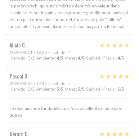
le potjevleisch, qui aurait mérité d'être mis en valeur dans
l'assiette et sur le pain, certes proposé gentillement, mais qui
est un pain qui semble industriel, tartines de pain "collées"
ensembles, type pain platine rond. Dommage, d'où le bémol.
Alicia
C
2026-08-01
- 19:30 - Invitados 4
Servicio
:
5
/5
Ambiente
:
4
/5
Menú
:
4
/5
Calidad / Precio
:
4
/5
Pascal
D
2026-08-02
- 12:45 - Invitados 2
Servicio
:
5
/5
Ambiente
:
5
/5
Menú
:
5
/5
Calidad / Precio
:
5
/5
Je recommande l’andouillette à l’été excellente même plus
que ça
Gérard
D