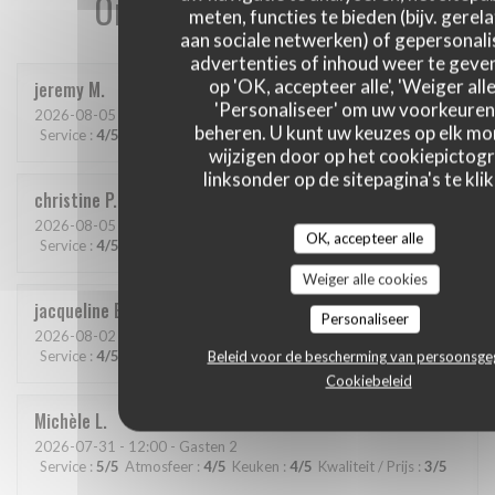
Onze gastbeoordelingen
meten, functies te bieden (bijv. gerel
aan sociale netwerken) of gepersonal
advertenties of inhoud weer te geven
op 'OK, accepteer alle', 'Weiger alle
jeremy
M
'Personaliseer' om uw voorkeuren
2026-08-05
- 12:30 - Gasten 2
beheren. U kunt uw keuzes op elk m
Service
:
4
/5
Atmosfeer
:
4
/5
Keuken
:
4
/5
Kwaliteit / Prijs
:
4
/5
wijzigen door op het cookiepictog
linksonder op de sitepagina's te klik
christine
P
2026-08-05
- 12:45 - Gasten 2
OK, accepteer alle
Service
:
4
/5
Atmosfeer
:
1
/5
Keuken
:
1
/5
Kwaliteit / Prijs
:
1
/5
Weiger alle cookies
jacqueline
B
Personaliseer
2026-08-02
- 12:45 - Gasten 4
Service
:
4
/5
Atmosfeer
:
5
/5
Keuken
:
5
/5
Kwaliteit / Prijs
:
5
/5
Beleid voor de bescherming van persoonsg
Cookiebeleid
Michèle
L
2026-07-31
- 12:00 - Gasten 2
Service
:
5
/5
Atmosfeer
:
4
/5
Keuken
:
4
/5
Kwaliteit / Prijs
:
3
/5