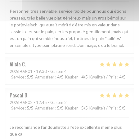
Personnel très serviable, service rapide pour nous qui étions
pressés, très belle vue plat généreux mais un gros bémol sur
le potjevleisch, qui aurait mérité d'être mis en valeur dans
l'assiette et sur le pain, certes proposé gentillement, mais qui
est un pain qui semble industriel, tartines de pain "collées"
ensembles, type pain platine rond. Dommage, d'où le bémol.
Alicia
C
2026-08-01
- 19:30 - Gasten 4
Service
:
5
/5
Atmosfeer
:
4
/5
Keuken
:
4
/5
Kwaliteit / Prijs
:
4
/5
Pascal
D
2026-08-02
- 12:45 - Gasten 2
Service
:
5
/5
Atmosfeer
:
5
/5
Keuken
:
5
/5
Kwaliteit / Prijs
:
5
/5
Je recommande l’andouillette à l’été excellente même plus
que ça