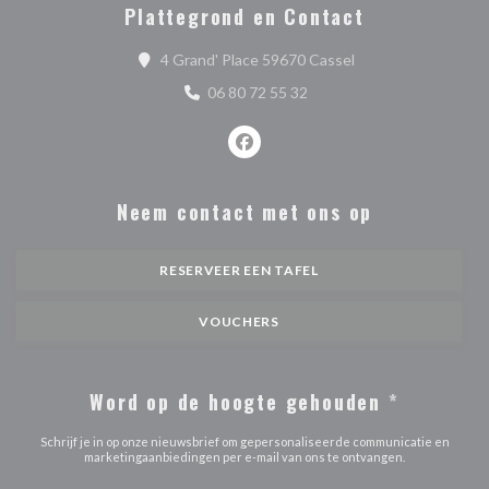
Plattegrond en Contact
((opent in een nieu
4 Grand' Place 59670 Cassel
06 80 72 55 32
Facebook ((opent in een nieuw ve
Neem contact met ons op
RESERVEER EEN TAFEL
VOUCHERS
Word op de hoogte gehouden
*
Schrijf je in op onze nieuwsbrief om gepersonaliseerde communicatie en
marketingaanbiedingen per e-mail van ons te ontvangen.