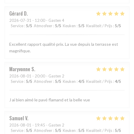
Gérard
D
2026-07-31
- 12:00 - Gasten 4
Service
:
5
/5
Atmosfeer
:
5
/5
Keuken
:
5
/5
Kwaliteit / Prijs
:
5
/5
Excellent rapport qualité prix. La vue depuis la terrasse est
magnifique.
Maryvonne
S
2026-08-01
- 20:00 - Gasten 2
Service
:
5
/5
Atmosfeer
:
5
/5
Keuken
:
4
/5
Kwaliteit / Prijs
:
4
/5
J ai bien aimé le pavé flamand et la belle vue
Samuel
V
2026-08-01
- 19:45 - Gasten 2
Service
:
5
/5
Atmosfeer
:
5
/5
Keuken
:
5
/5
Kwaliteit / Prijs
:
5
/5