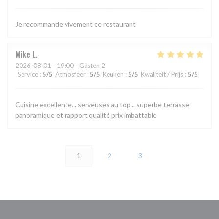
Je recommande vivement ce restaurant
Mike
L
2026-08-01
- 19:00 - Gasten 2
Service
:
5
/5
Atmosfeer
:
5
/5
Keuken
:
5
/5
Kwaliteit / Prijs
:
5
/5
Cuisine excellente... serveuses au top... superbe terrasse
panoramique et rapport qualité prix imbattable
1
2
3